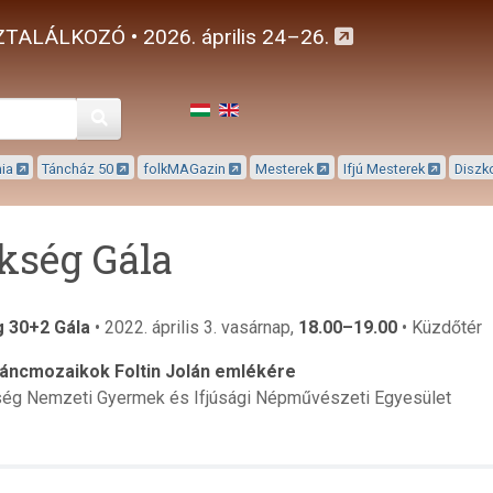
TALÁLKOZÓ • 2026. április 24–26.
Keresés
mia
Táncház 50
folkMAGazin
Mesterek
Ifjú Mesterek
Diszk
kség Gála
 30+2 Gála
• 2022. április 3. vasárnap,
18.00–19.00
• Küzdőtér
táncmozaikok Foltin Jolán emlékére
ég Nemzeti Gyermek és Ifjúsági Népművészeti Egyesület