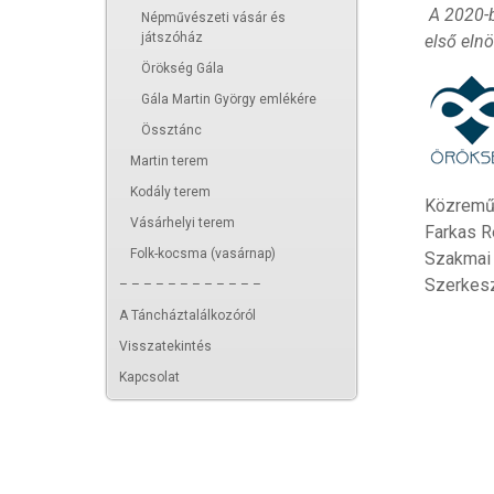
A 2020-b
Népművészeti vásár és
játszóház
első eln
Örökség Gála
Gála Martin György emlékére
Össztánc
Martin terem
Kodály terem
Közreműk
Vásárhelyi terem
Farkas R
Folk-kocsma (vasárnap)
Szakmai 
Szerkesz
– – – – – – – – – – – –
A Táncháztalálkozóról
Visszatekintés
Kapcsolat