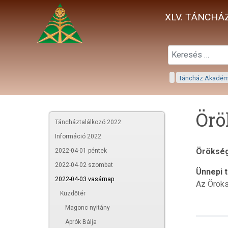
XLV. TÁNCHÁZ
Táncház Akadé
Örö
Táncháztalálkozó 2022
Információ 2022
Örökség
2022-04-01 péntek
2022-04-02 szombat
Ünnepi 
2022-04-03 vasárnap
Az Öröks
Küzdőtér
Magonc nyitány
Aprók Bálja