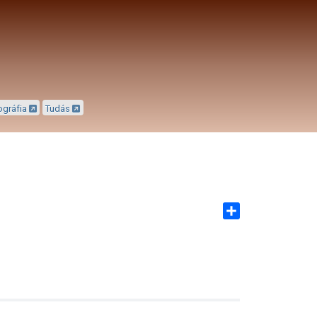
ográfia
Tudás
Share