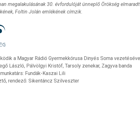
an megalakulásának 30. évfordulóját ünneplő Örökség elmaradt 
ökének, Foltin Jolán emlékének címzik.
ödik a Magyar Rádió Gyermekkórusa Dinyés Soma vezetésével
egő László, Pálvölgyi Kristóf, Tarsoly zenekar, Zagyva banda
munkatárs: Fundák-Kaszai Lili
tő, rendező: Sikentáncz Szilveszter