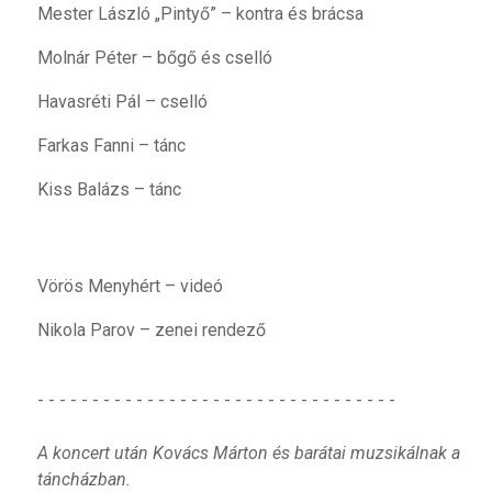
Mester László „Pintyő” – kontra és brácsa
Molnár Péter – bőgő és cselló
Havasréti Pál – cselló
Farkas Fanni – tánc
Kiss Balázs – tánc
Vörös Menyhért – videó
Nikola Parov – zenei rendező
- - - - - - - - - - - - - - - - - - - - - - - - - - - - - - - - -
A koncert után Kovács Márton és barátai muzsikálnak a
táncházban.