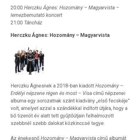
20:00
Herczku Ágnes: Hozomány – Magyarvista –
lemezbemutató koncert
21:00
Táncház
Herczku Ágnes: Hozomány – Magyarvista
Herczku Ágnesnek a 2018-ban kiadott
Hozomány –
Erdélyi népzene régen és most – Visa
című népzenei
albuma egy sorozatnak szánt kiadvány „első fecskéje”
volt, amelyet azzal a szándékkal indított útjára, hogy a
bő tizenöt év alatt tett gyűjtőútjain felhalmozott
szebbnél szebb dalokat közkinccsé tegye.
Az énekesnő
Hozomány – Magyarvista
című albumát