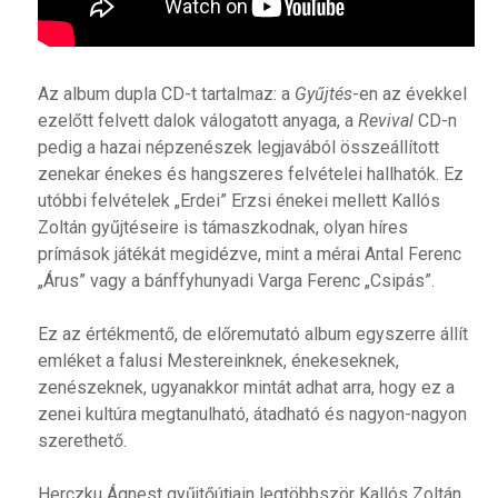
Az album dupla CD-t tartalmaz: a
Gyűjtés
-en az évekkel
ezelőtt felvett dalok válogatott anyaga, a
Revival
CD-n
pedig a hazai népzenészek legjavából összeállított
zenekar énekes és hangszeres felvételei hallhatók. Ez
utóbbi felvételek „Erdei” Erzsi énekei mellett Kallós
Zoltán gyűjtéseire is támaszkodnak, olyan híres
prímások játékát megidézve, mint a mérai Antal Ferenc
„Árus” vagy a bánffyhunyadi Varga Ferenc „Csipás”.
Ez az értékmentő, de előremutató album egyszerre állít
emléket a falusi Mestereinknek, énekeseknek,
zenészeknek, ugyanakkor mintát adhat arra, hogy ez a
zenei kultúra megtanulható, átadható és nagyon-nagyon
szerethető.
Herczku Ágnest gyűjtőútjain legtöbbször Kallós Zoltán