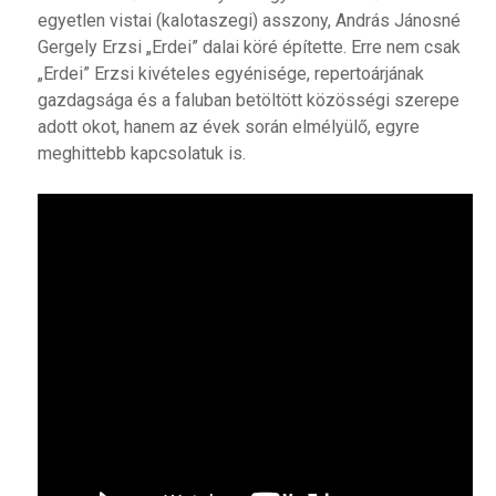
egyetlen vistai (kalotaszegi) asszony, András Jánosné
Gergely Erzsi „Erdei” dalai köré építette. Erre nem csak
„Erdei” Erzsi kivételes egyénisége, repertoárjának
gazdagsága és a faluban betöltött közösségi szerepe
adott okot, hanem az évek során elmélyülő, egyre
meghittebb kapcsolatuk is.